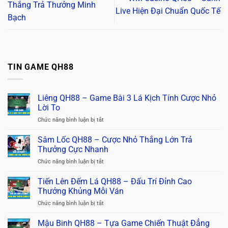
Thắng Trả Thưởng Minh
Live Hiện Đại Chuẩn Quốc Tế
Bạch
TIN GAME QH88
Liêng QH88 – Game Bài 3 Lá Kịch Tính Cược Nhỏ
Lời To
ở
Chức năng bình luận bị tắt
Liêng
QH88
Sâm Lốc QH88 – Cược Nhỏ Thắng Lớn Trả
–
Thưởng Cực Nhanh
Game
ở
Chức năng bình luận bị tắt
Bài
Sâm
3
Lốc
Tiến Lên Đếm Lá QH88 – Đấu Trí Đỉnh Cao
Lá
QH88
Kịch
Thưởng Khủng Mỗi Ván
–
Tính
ở
Chức năng bình luận bị tắt
Cược
Cược
Tiến
Nhỏ
Nhỏ
Lên
Mậu Binh QH88 – Tựa Game Chiến Thuật Đẳng
Thắng
Lời