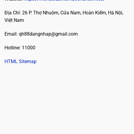
Địa Chỉ: 26 P. Thợ Nhuộm, Cửa Nam, Hoàn Kiếm, Hà Nội,
Việt Nam
Email:
qh88dangnhap@gmail.com
Hotline: 11000
HTML Sitemap