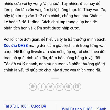
nhiều cửa với hy vọng “ăn chắc”. Tuy nhiên, điều này dễ
làm phân tán vốn và giảm tỷ lệ thắng thực tế. Thay vào đó,
hãy tập trung vào 1–2 cửa chính, chẳng hạn như Chẵn –
Lẻ hoặc 3 đỏ 1 trắng. Cách chơi tập trung giúp bạn dễ
phân tích hơn và kiểm soát được nhịp cược.
Với lối chơi đơn giản, dễ hiểu và tỷ lệ trả thưởng minh bạch,
Xóc đĩa QH88
mang đến cảm giác kịch tính trong từng ván
cược. Hệ thống livestream sắc nét giúp người chơi theo dõi
toàn bộ quá trình xóc đĩa, đảm bảo công bằng tuyệt đối.
Tốc độ xử lý nhanh, nạp rút an toàn và phần thưởng giá trị
chính là yếu tố giúp trò chơi này được yêu thích rộng rãi.
Tài Xỉu QH88 – Cược Dễ
WM Casino QH88 – Sảnh