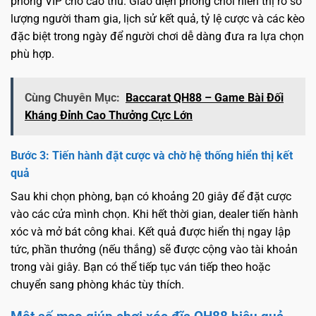
phòng VIP cho cao thủ. Giao diện phòng chơi hiển thị rõ số
lượng người tham gia, lịch sử kết quả, tỷ lệ cược và các kèo
đặc biệt trong ngày để người chơi dễ dàng đưa ra lựa chọn
phù hợp.
Cùng Chuyên Mục:
Baccarat QH88 – Game Bài Đối
Kháng Đỉnh Cao Thưởng Cực Lớn
Bước 3: Tiến hành đặt cược và chờ hệ thống hiển thị kết
quả
Sau khi chọn phòng, bạn có khoảng 20 giây để đặt cược
vào các cửa mình chọn. Khi hết thời gian, dealer tiến hành
xóc và mở bát công khai. Kết quả được hiển thị ngay lập
tức, phần thưởng (nếu thắng) sẽ được cộng vào tài khoản
trong vài giây. Bạn có thể tiếp tục ván tiếp theo hoặc
chuyển sang phòng khác tùy thích.