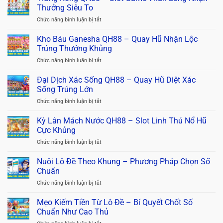
Aztec
Miêu
Thưởng Siêu To
Top
QH88
Rinh
1
ở
Chức năng bình luận bị tắt
–
Thưởng
Việt
Trứng
Săn
Jackpot
Nam
Rồng
Kho Báu Ganesha QH88 – Quay Hũ Nhận Lộc
Cổ
QH88
Vật
Trúng Thưởng Khủng
–
Vàng
ở
Chức năng bình luận bị tắt
Slot
Trúng
Kho
Game
Jackpot
Báu
Đại Dịch Xác Sống QH88 – Quay Hũ Diệt Xác
Thần
Khổng
Ganesha
Long
Sống Trúng Lớn
Lồ
QH88
Nhận
ở
Chức năng bình luận bị tắt
–
Thưởng
Đại
Quay
Siêu
Dịch
Kỳ Lân Mách Nước QH88 – Slot Linh Thú Nổ Hũ
Hũ
To
Xác
Nhận
Cực Khủng
Sống
Lộc
ở
Chức năng bình luận bị tắt
QH88
Trúng
Kỳ
–
Thưởng
Lân
Nuôi Lô Đề Theo Khung – Phương Pháp Chọn Số
Quay
Khủng
Mách
Hũ
Chuẩn
Nước
Diệt
ở
Chức năng bình luận bị tắt
QH88
Xác
Nuôi
–
Sống
Lô
Mẹo Kiếm Tiền Từ Lô Đề – Bí Quyết Chốt Số
Slot
Trúng
Đề
Linh
Chuẩn Như Cao Thủ
Lớn
Theo
Thú