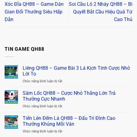
Xóc Đĩa QH88 – Game Dân
Soi Cầu Lô 2 Nháy QH88 – Bí
Gian Đổi Thưởng Siêu Hấp
Quyết Bắt Cầu Hiệu Quả Từ
Dẫn
Cao Thủ
TIN GAME QH88
Liêng QH88 – Game Bài 3 Lá Kịch Tính Cược Nhỏ
Lời To
ở
Chức năng bình luận bị tắt
Liêng
QH88
Sâm Lốc QH88 – Cược Nhỏ Thắng Lớn Trả
–
Thưởng Cực Nhanh
Game
ở
Chức năng bình luận bị tắt
Bài
Sâm
3
Lốc
Tiến Lên Đếm Lá QH88 – Đấu Trí Đỉnh Cao
Lá
QH88
Kịch
Thưởng Khủng Mỗi Ván
–
Tính
ở
Chức năng bình luận bị tắt
Cược
Cược
Tiến