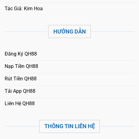
Tác Giả: Kim Hoa
HƯỚNG DẪN
Đăng Ký QH88
Nạp Tiền QH88
Rút Tiền QH88
Tải App QH88
Liên Hệ QH88
THÔNG TIN LIÊN HỆ