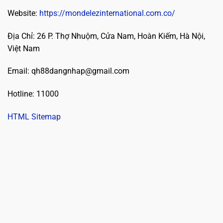
Website:
https://mondelezinternational.com.co/
Địa Chỉ: 26 P. Thợ Nhuộm, Cửa Nam, Hoàn Kiếm, Hà Nội,
Việt Nam
Email:
qh88dangnhap@gmail.com
Hotline: 11000
HTML Sitemap