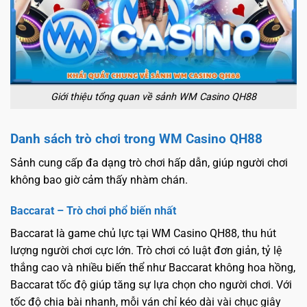
Giới thiệu tổng quan về sảnh WM Casino QH88
Danh sách trò chơi trong WM Casino QH88
Sảnh cung cấp đa dạng trò chơi hấp dẫn, giúp người chơi
không bao giờ cảm thấy nhàm chán.
Baccarat – Trò chơi phổ biến nhất
Baccarat là game chủ lực tại WM Casino QH88, thu hút
lượng người chơi cực lớn. Trò chơi có luật đơn giản, tỷ lệ
thắng cao và nhiều biến thể như Baccarat không hoa hồng,
Baccarat tốc độ giúp tăng sự lựa chọn cho người chơi. Với
tốc độ chia bài nhanh, mỗi ván chỉ kéo dài vài chục giây