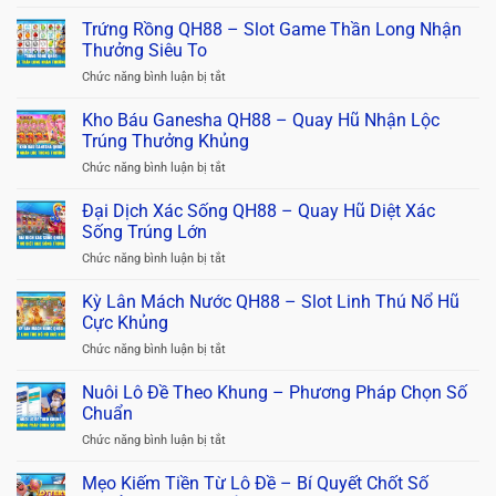
Kho
Hũ
Uy
Báu
Trứng Rồng QH88 – Slot Game Thần Long Nhận
Linh
Tín
Aztec
Miêu
Thưởng Siêu To
Top
QH88
Rinh
1
ở
Chức năng bình luận bị tắt
–
Thưởng
Việt
Trứng
Săn
Jackpot
Nam
Rồng
Kho Báu Ganesha QH88 – Quay Hũ Nhận Lộc
Cổ
QH88
Vật
Trúng Thưởng Khủng
–
Vàng
ở
Chức năng bình luận bị tắt
Slot
Trúng
Kho
Game
Jackpot
Báu
Đại Dịch Xác Sống QH88 – Quay Hũ Diệt Xác
Thần
Khổng
Ganesha
Long
Sống Trúng Lớn
Lồ
QH88
Nhận
ở
Chức năng bình luận bị tắt
–
Thưởng
Đại
Quay
Siêu
Dịch
Kỳ Lân Mách Nước QH88 – Slot Linh Thú Nổ Hũ
Hũ
To
Xác
Nhận
Cực Khủng
Sống
Lộc
ở
Chức năng bình luận bị tắt
QH88
Trúng
Kỳ
–
Thưởng
Lân
Nuôi Lô Đề Theo Khung – Phương Pháp Chọn Số
Quay
Khủng
Mách
Hũ
Chuẩn
Nước
Diệt
ở
Chức năng bình luận bị tắt
QH88
Xác
Nuôi
–
Sống
Lô
Mẹo Kiếm Tiền Từ Lô Đề – Bí Quyết Chốt Số
Slot
Trúng
Đề