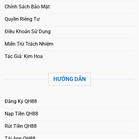
Chính Sách Bảo Mật
Quyền Riêng Tư
Điều Khoản Sử Dụng
Miễn Trừ Trách Nhiệm
Tác Giả: Kim Hoa
HƯỚNG DẪN
Đăng Ký QH88
Nạp Tiền QH88
Rút Tiền QH88
Tải App QH88