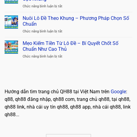
Sống
Lộc
ở
Chức năng bình luận bị tắt
QH88
Trúng
Kỳ
–
Thưởng
Lân
Nuôi Lô Đề Theo Khung – Phương Pháp Chọn Số
Quay
Khủng
Mách
Hũ
Chuẩn
Nước
Diệt
ở
Chức năng bình luận bị tắt
QH88
Xác
Nuôi
–
Sống
Lô
Mẹo Kiếm Tiền Từ Lô Đề – Bí Quyết Chốt Số
Slot
Trúng
Đề
Linh
Chuẩn Như Cao Thủ
Lớn
Theo
Thú
ở
Chức năng bình luận bị tắt
Khung
Nổ
Mẹo
–
Hũ
Kiếm
Phương
Cực
Tiền
Pháp
Khủng
Từ
Chọn
Lô
Số
Đề
Chuẩn
Hướng dẫn tìm trang chủ QH88 tại Việt Nam trên
Google
:
–
Bí
q88, qh88 đăng nhập, qh88 com, trang chủ qh88, tại qh88,
Quyết
qh88 link, nhà cái uy tín qh88, qh88 app, nhà cái qh88, link
Chốt
Số
qh88...
Chuẩn
Như
Cao
Thủ