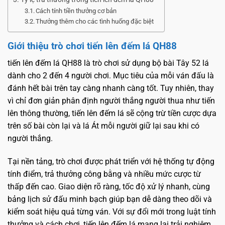
Cách tính tiền thưởng cơ bản
Thưởng thêm cho các tình huống đặc biệt
Giới thiệu trò chơi tiến lên đếm lá QH88
tiến lên đếm lá QH88 là trò chơi sử dụng bộ bài Tây 52 lá
dành cho 2 đến 4 người chơi. Mục tiêu của mỗi ván đấu là
đánh hết bài trên tay càng nhanh càng tốt. Tuy nhiên, thay
vì chỉ đơn giản phân định người thắng người thua như tiến
lên thông thường, tiến lên đếm lá sẽ cộng trừ tiền cược dựa
trên số bài còn lại và lá Át mỗi người giữ lại sau khi có
người thắng.
Tại nền tảng, trò chơi được phát triển với hệ thống tự động
tính điểm, trả thưởng công bằng và nhiều mức cược từ
thấp đến cao. Giao diện rõ ràng, tốc độ xử lý nhanh, cùng
bảng lịch sử đấu minh bạch giúp bạn dễ dàng theo dõi và
kiểm soát hiệu quả từng ván. Với sự đổi mới trong luật tính
thưởng và cách chơi, tiến lên đếm lá mang lại trải nghiệm