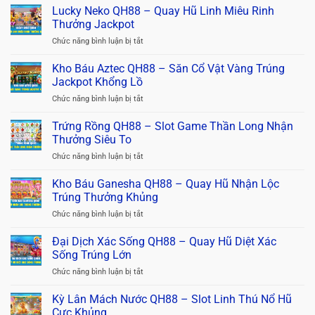
Cược
Lucky Neko QH88 – Quay Hũ Linh Miêu Rinh
Cược
Set
Đá
Dễ
Thưởng Jackpot
Bóng
Thắng
ở
Chức năng bình luận bị tắt
QH88
Tỷ
Lucky
–
Lệ
Neko
Kho Báu Aztec QH88 – Săn Cổ Vật Vàng Trúng
Sân
Kèo
QH88
Chơi
Jackpot Khổng Lồ
Hấp
–
Thể
Dẫn
ở
Chức năng bình luận bị tắt
Quay
Thao
Kho
Hũ
Uy
Báu
Trứng Rồng QH88 – Slot Game Thần Long Nhận
Linh
Tín
Aztec
Miêu
Thưởng Siêu To
Top
QH88
Rinh
1
ở
Chức năng bình luận bị tắt
–
Thưởng
Việt
Trứng
Săn
Jackpot
Nam
Rồng
Kho Báu Ganesha QH88 – Quay Hũ Nhận Lộc
Cổ
QH88
Vật
Trúng Thưởng Khủng
–
Vàng
ở
Chức năng bình luận bị tắt
Slot
Trúng
Kho
Game
Jackpot
Báu
Đại Dịch Xác Sống QH88 – Quay Hũ Diệt Xác
Thần
Khổng
Ganesha
Long
Sống Trúng Lớn
Lồ
QH88
Nhận
ở
Chức năng bình luận bị tắt
–
Thưởng
Đại
Quay
Siêu
Dịch
Kỳ Lân Mách Nước QH88 – Slot Linh Thú Nổ Hũ
Hũ
To
Xác
Nhận
Cực Khủng