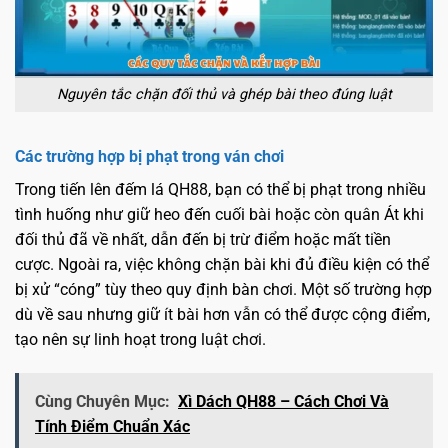
Nguyên tắc chặn đối thủ và ghép bài theo đúng luật
Các trường hợp bị phạt trong ván chơi
Trong tiến lên đếm lá QH88, bạn có thể bị phạt trong nhiều
tình huống như giữ heo đến cuối bài hoặc còn quân Át khi
đối thủ đã về nhất, dẫn đến bị trừ điểm hoặc mất tiền
cược. Ngoài ra, việc không chặn bài khi đủ điều kiện có thể
bị xử “cóng” tùy theo quy định bàn chơi. Một số trường hợp
dù về sau nhưng giữ ít bài hơn vẫn có thể được cộng điểm,
tạo nên sự linh hoạt trong luật chơi.
Cùng Chuyên Mục:
Xì Dách QH88 – Cách Chơi Và
Tính Điểm Chuẩn Xác