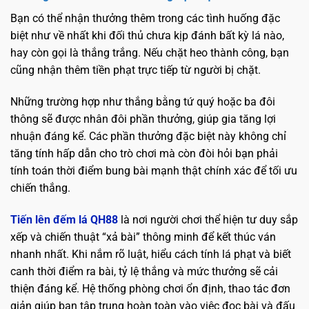
Bạn có thể nhận thưởng thêm trong các tình huống đặc
biệt như về nhất khi đối thủ chưa kịp đánh bất kỳ lá nào,
hay còn gọi là thắng trắng. Nếu chặt heo thành công, bạn
cũng nhận thêm tiền phạt trực tiếp từ người bị chặt.
Những trường hợp như thắng bằng tứ quý hoặc ba đôi
thông sẽ được nhân đôi phần thưởng, giúp gia tăng lợi
nhuận đáng kể. Các phần thưởng đặc biệt này không chỉ
tăng tính hấp dẫn cho trò chơi mà còn đòi hỏi bạn phải
tính toán thời điểm bung bài mạnh thật chính xác để tối ưu
chiến thắng.
Tiến lên đếm lá QH88
là nơi người chơi thể hiện tư duy sắp
xếp và chiến thuật “xả bài” thông minh để kết thúc ván
nhanh nhất. Khi nắm rõ luật, hiểu cách tính lá phạt và biết
canh thời điểm ra bài, tỷ lệ thắng và mức thưởng sẽ cải
thiện đáng kể. Hệ thống phòng chơi ổn định, thao tác đơn
giản giúp bạn tập trung hoàn toàn vào việc đọc bài và đấu