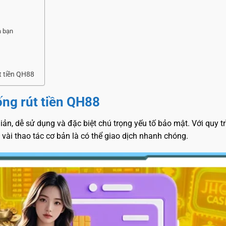
a bạn
t tiền QH88
ống rút tiền QH88
iản, dễ sử dụng và đặc biệt chú trọng yếu tố bảo mật. Với quy tr
n vài thao tác cơ bản là có thể giao dịch nhanh chóng.