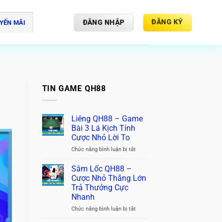
ĐĂNG KÝ
ĐĂNG NHẬP
YẾN MÃI
TIN GAME QH88
Liêng QH88 – Game
Bài 3 Lá Kịch Tính
Cược Nhỏ Lời To
ở
Chức năng bình luận bị tắt
Liêng
QH88
Sâm Lốc QH88 –
–
Cược Nhỏ Thắng Lớn
Game
Trả Thưởng Cực
Bài
Nhanh
3
Lá
ở
Chức năng bình luận bị tắt
Kịch
Sâm