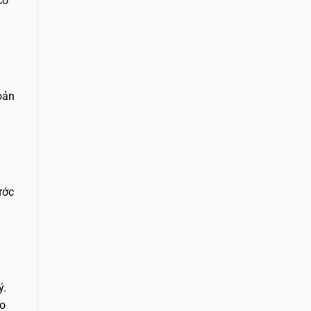
có
oản
ước
ý.
eo