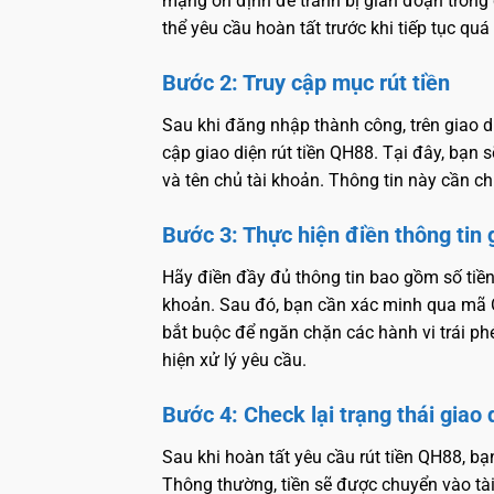
mạng ổn định để tránh bị gián đoạn trong 
thể yêu cầu hoàn tất trước khi tiếp tục quá 
Bước 2: Truy cập mục rút tiền
Sau khi đăng nhập thành công, trên giao d
cập giao diện rút tiền QH88. Tại đây, bạn s
và tên chủ tài khoản. Thông tin này cần ch
Bước 3: Thực hiện điền thông tin 
Hãy điền đầy đủ thông tin bao gồm số tiền
khoản. Sau đó, bạn cần xác minh qua mã 
bắt buộc để ngăn chặn các hành vi trái phé
hiện xử lý yêu cầu.
Bước 4: Check lại trạng thái giao 
Sau khi hoàn tất yêu cầu rút tiền QH88, bạn
Thông thường, tiền sẽ được chuyển vào tài