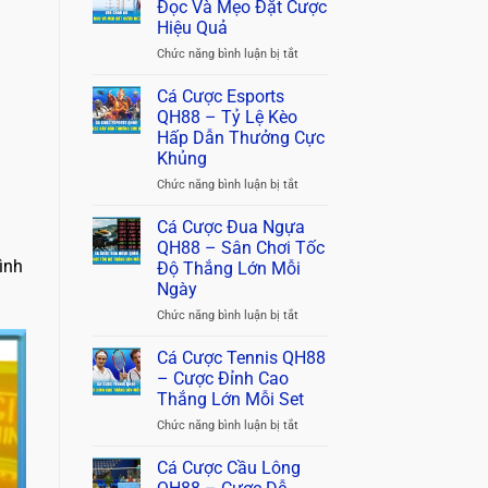
Đọc Và Mẹo Đặt Cược
–
Bài
Hiệu Quả
Hướng
Thắng
ở
Chức năng bình luận bị tắt
Dẫn
Lớn
Kèo
Cách
Châu
Hiểu
Cá Cược Esports
Âu
Và
QH88 – Tỷ Lệ Kèo
–
Bắt
Hấp Dẫn Thưởng Cực
Cách
Kèo
Khủng
Đọc
Chuẩn
Và
Xác
ở
Chức năng bình luận bị tắt
Mẹo
Cá
Đặt
Cược
Cá Cược Đua Ngựa
Cược
Esports
QH88 – Sân Chơi Tốc
Hiệu
QH88
ình
Độ Thắng Lớn Mỗi
Quả
–
Ngày
Tỷ
Lệ
ở
Chức năng bình luận bị tắt
Kèo
Cá
Hấp
Cược
Cá Cược Tennis QH88
Dẫn
Đua
– Cược Đỉnh Cao
Thưởng
Ngựa
Thắng Lớn Mỗi Set
Cực
QH88
Khủng
ở
Chức năng bình luận bị tắt
–
Cá
Sân
Cược
Chơi
Cá Cược Cầu Lông
Tennis
Tốc