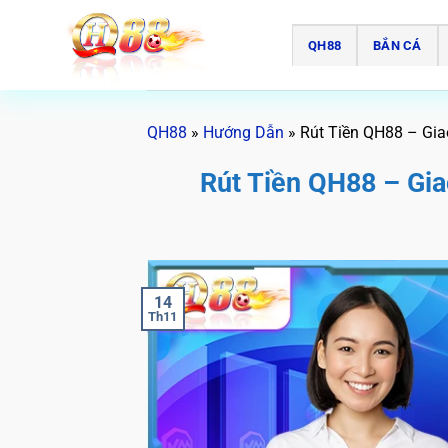
Chuyển
đến
QH88
BẮN CÁ
nội
dung
QH88
»
Hướng Dẫn
»
Rút Tiền QH88 – Gia
Rút Tiền QH88 – Gia
14
Th11