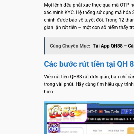
Mọi lệnh đều phải xác thực qua mã OTP ha
xác minh KYC. Hệ thống sử dụng mã hóa SS
chính được bảo vệ tuyệt đối. Trong 12 thán
gian lận rút tiền – một con số hiếm thấy 
Cùng Chuyên Mục:
Tải App QH88 – Cài
Các bước rút tiền tại QH 
Việc rút tiền QH88 rất đơn giản, bạn chỉ c
trong vài phút. Hãy cùng tìm hiểu quy trình
hiện.