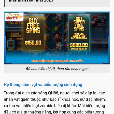
May Mắn Hot Nhất 2025
Bố cục hiển thị rõ, thao tác nhanh gọn
Hệ thống nhân vật và biểu tượng sinh động
Trong đại dịch xác sống QH88, người chơi sẽ gặp lại các
nhân vật quen thuộc như bác sĩ khoa học, nữ đặc nhiệm,
xạ thủ và nhiều loại zombie biến dị khác. Mỗi biểu tượng
đều có giá trị thưởng riêng, kết hợp cùng các biểu tượng