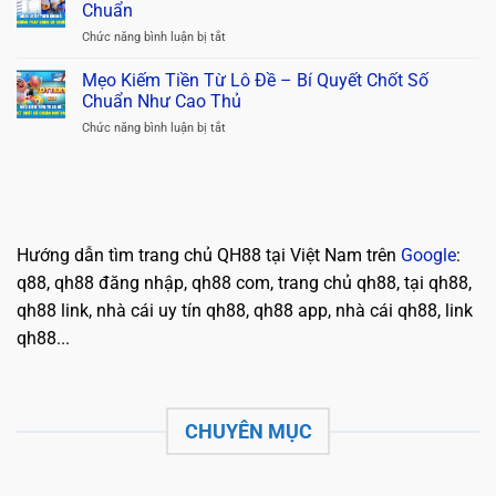
Mách
Hũ
Chuẩn
Nước
Diệt
ở
Chức năng bình luận bị tắt
QH88
Xác
Nuôi
–
Sống
Lô
Mẹo Kiếm Tiền Từ Lô Đề – Bí Quyết Chốt Số
Slot
Trúng
Đề
Linh
Chuẩn Như Cao Thủ
Lớn
Theo
Thú
ở
Chức năng bình luận bị tắt
Khung
Nổ
Mẹo
–
Hũ
Kiếm
Phương
Cực
Tiền
Pháp
Khủng
Từ
Chọn
Lô
Số
Đề
Chuẩn
Hướng dẫn tìm trang chủ QH88 tại Việt Nam trên
Google
:
–
Bí
q88, qh88 đăng nhập, qh88 com, trang chủ qh88, tại qh88,
Quyết
qh88 link, nhà cái uy tín qh88, qh88 app, nhà cái qh88, link
Chốt
Số
qh88...
Chuẩn
Như
Cao
Thủ
CHUYÊN MỤC