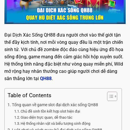
Đại Dịch Xác Sống QH88 đưa người chơi vào thế giới tận
thế đầy kịch tính, nơi mỗi vòng quay đều là một trận chiến
sinh tử. Với chủ đề zombie độc đáo cùng hiệu ứng đồ họa
sống động, game mang đến cảm giác hồi hộp xuyên suốt.
Hệ thống tính năng đặc biệt như vòng quay miễn phí, Wild
mở rộng hay nhân thưởng cao giúp người chơi dễ dàng
săn thắng lớn tại
QH88
.
Table of Contents
Tổng quan về game slot đại dịch xác sống QH88
Chủ đề sinh tồn kết hợp slot hiện đại
Giao diện trực quan, dễ thao tác
Hệ thống nhân vật và biểu tượng sinh động