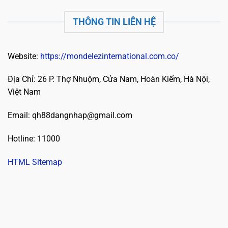
THÔNG TIN LIÊN HỆ
Website:
https://mondelezinternational.com.co/
Địa Chỉ: 26 P. Thợ Nhuộm, Cửa Nam, Hoàn Kiếm, Hà Nội,
Việt Nam
Email:
qh88dangnhap@gmail.com
Hotline: 11000
HTML Sitemap