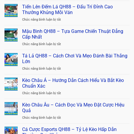
3
Lốc
Tiến Lên Đếm Lá QH88 – Đấu Trí Đỉnh Cao
Lá
QH88
Kịch
Thưởng Khủng Mỗi Ván
–
Tính
ở
Chức năng bình luận bị tắt
Cược
Cược
Tiến
Nhỏ
Nhỏ
Lên
Mậu Binh QH88 – Tựa Game Chiến Thuật Đẳng
Thắng
Lời
Đếm
Lớn
Cấp Nhất
To
Lá
Trả
ở
Chức năng bình luận bị tắt
QH88
Thưởng
Mậu
–
Cực
Binh
Tá Lả QH88 – Cách Chơi Và Mẹo Đánh Bài Thắng
Đấu
Nhanh
QH88
Trí
Lớn
–
Đỉnh
ở
Chức năng bình luận bị tắt
Tựa
Cao
Tá
Game
Thưởng
Lả
Kèo Châu Á – Hướng Dẫn Cách Hiểu Và Bắt Kèo
Chiến
Khủng
QH88
Thuật
Chuẩn Xác
Mỗi
–
Đẳng
Ván
ở
Chức năng bình luận bị tắt
Cách
Cấp
Kèo
Chơi
Nhất
Châu
Kèo Châu Âu – Cách Đọc Và Mẹo Đặt Cược Hiệu
Và
Á
Mẹo
Quả
–
Đánh
ở
Chức năng bình luận bị tắt
Hướng
Bài
Kèo
Dẫn
Thắng
Châu
Cá Cược Esports QH88 – Tỷ Lệ Kèo Hấp Dẫn
Cách
Lớn
Âu
Hiểu