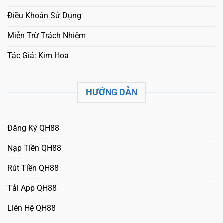
Điều Khoản Sử Dụng
Miễn Trừ Trách Nhiệm
Tác Giả: Kim Hoa
HƯỚNG DẪN
Đăng Ký QH88
Nạp Tiền QH88
Rút Tiền QH88
Tải App QH88
Liên Hệ QH88