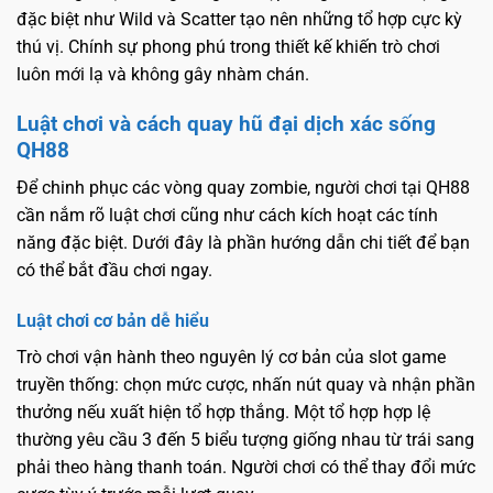
đặc biệt như Wild và Scatter tạo nên những tổ hợp cực kỳ
thú vị. Chính sự phong phú trong thiết kế khiến trò chơi
luôn mới lạ và không gây nhàm chán.
Luật chơi và cách quay hũ đại dịch xác sống
QH88
Để chinh phục các vòng quay zombie, người chơi tại QH88
cần nắm rõ luật chơi cũng như cách kích hoạt các tính
năng đặc biệt. Dưới đây là phần hướng dẫn chi tiết để bạn
có thể bắt đầu chơi ngay.
Luật chơi cơ bản dễ hiểu
Trò chơi vận hành theo nguyên lý cơ bản của slot game
truyền thống: chọn mức cược, nhấn nút quay và nhận phần
thưởng nếu xuất hiện tổ hợp thắng. Một tổ hợp hợp lệ
thường yêu cầu 3 đến 5 biểu tượng giống nhau từ trái sang
phải theo hàng thanh toán. Người chơi có thể thay đổi mức