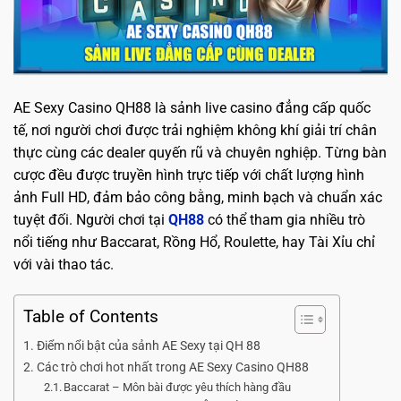
AE Sexy Casino QH88 là sảnh live casino đẳng cấp quốc
tế, nơi người chơi được trải nghiệm không khí giải trí chân
thực cùng các dealer quyến rũ và chuyên nghiệp. Từng bàn
cược đều được truyền hình trực tiếp với chất lượng hình
ảnh Full HD, đảm bảo công bằng, minh bạch và chuẩn xác
tuyệt đối. Người chơi tại
QH88
có thể tham gia nhiều trò
nổi tiếng như Baccarat, Rồng Hổ, Roulette, hay Tài Xỉu chỉ
với vài thao tác.
Table of Contents
Điểm nổi bật của sảnh AE Sexy tại QH 88
Các trò chơi hot nhất trong AE Sexy Casino QH88
Baccarat – Môn bài được yêu thích hàng đầu