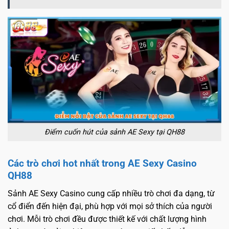
Điểm cuốn hút của sảnh AE Sexy tại QH88
Các trò chơi hot nhất trong AE Sexy Casino
QH88
Sảnh AE Sexy Casino cung cấp nhiều trò chơi đa dạng, từ
cổ điển đến hiện đại, phù hợp với mọi sở thích của người
chơi. Mỗi trò chơi đều được thiết kế với chất lượng hình