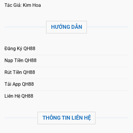
Tác Giả: Kim Hoa
HƯỚNG DẪN
Đăng Ký QH88
Nạp Tiền QH88
Rút Tiền QH88
Tải App QH88
Liên Hệ QH88
THÔNG TIN LIÊN HỆ