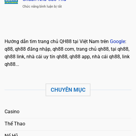
Theo
Thú
ở
Chức năng bình luận bị tắt
Khung
Nổ
Mẹo
–
Hũ
Kiếm
Phương
Cực
Tiền
Pháp
Khủng
Từ
Chọn
Lô
Số
Đề
Chuẩn
Hướng dẫn tìm trang chủ QH88 tại Việt Nam trên
Google
:
–
Bí
q88, qh88 đăng nhập, qh88 com, trang chủ qh88, tại qh88,
Quyết
qh88 link, nhà cái uy tín qh88, qh88 app, nhà cái qh88, link
Chốt
Số
qh88...
Chuẩn
Như
Cao
Thủ
CHUYÊN MỤC
Casino
Thể Thao
Nổ Hũ