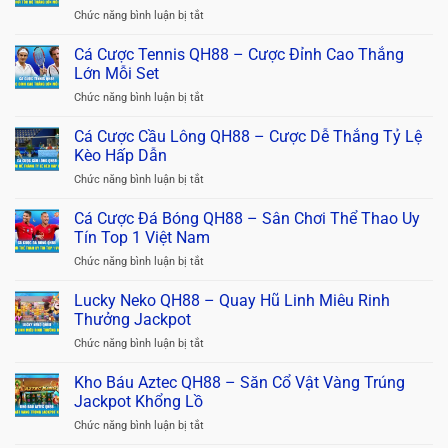
QH88
Đặt
ở
Chức năng bình luận bị tắt
–
Cược
Cá
Tỷ
Hiệu
Cược
Cá Cược Tennis QH88 – Cược Đỉnh Cao Thắng
Lệ
Quả
Đua
Kèo
Lớn Mỗi Set
Ngựa
Hấp
ở
Chức năng bình luận bị tắt
QH88
Dẫn
Cá
–
Thưởng
Cược
Cá Cược Cầu Lông QH88 – Cược Dễ Thắng Tỷ Lệ
Sân
Cực
Tennis
Chơi
Kèo Hấp Dẫn
Khủng
QH88
Tốc
ở
Chức năng bình luận bị tắt
–
Độ
Cá
Cược
Thắng
Cược
Cá Cược Đá Bóng QH88 – Sân Chơi Thể Thao Uy
Đỉnh
Lớn
Cầu
Cao
Tín Top 1 Việt Nam
Mỗi
Lông
Thắng
Ngày
ở
Chức năng bình luận bị tắt
QH88
Lớn
Cá
–
Mỗi
Cược
Lucky Neko QH88 – Quay Hũ Linh Miêu Rinh
Cược
Set
Đá
Dễ
Thưởng Jackpot
Bóng
Thắng
ở
Chức năng bình luận bị tắt
QH88
Tỷ
Lucky
–
Lệ
Neko
Kho Báu Aztec QH88 – Săn Cổ Vật Vàng Trúng
Sân
Kèo
QH88
Chơi
Jackpot Khổng Lồ
Hấp
–
Thể
Dẫn
ở
Chức năng bình luận bị tắt
Quay
Thao
Kho
Hũ
Uy