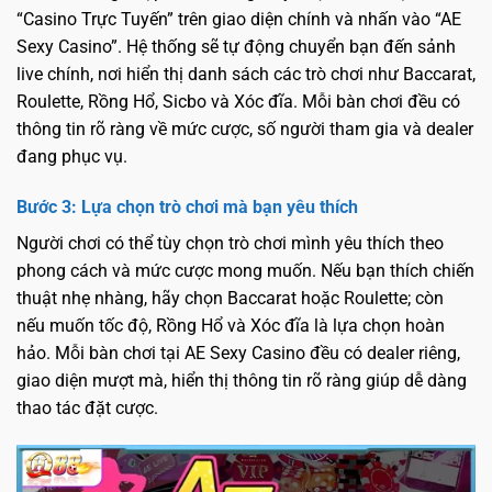
“Casino Trực Tuyến” trên giao diện chính và nhấn vào “AE
Sexy Casino”. Hệ thống sẽ tự động chuyển bạn đến sảnh
live chính, nơi hiển thị danh sách các trò chơi như Baccarat,
Roulette, Rồng Hổ, Sicbo và Xóc đĩa. Mỗi bàn chơi đều có
thông tin rõ ràng về mức cược, số người tham gia và dealer
đang phục vụ.
Bước 3: Lựa chọn trò chơi mà bạn yêu thích
Người chơi có thể tùy chọn trò chơi mình yêu thích theo
phong cách và mức cược mong muốn. Nếu bạn thích chiến
thuật nhẹ nhàng, hãy chọn Baccarat hoặc Roulette; còn
nếu muốn tốc độ, Rồng Hổ và Xóc đĩa là lựa chọn hoàn
hảo. Mỗi bàn chơi tại AE Sexy Casino đều có dealer riêng,
giao diện mượt mà, hiển thị thông tin rõ ràng giúp dễ dàng
thao tác đặt cược.