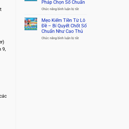
Pháp Chọn Số Chuẩn
QH88
Sống
t
ở
Chức năng bình luận bị tắt
–
Trúng
Nuôi
Slot
Lớn
Lô
Linh
Mẹo Kiếm Tiền Từ Lô
Đề
Thú
Đề – Bí Quyết Chốt Số
Theo
Nổ
Chuẩn Như Cao Thủ
Khung
Hũ
ở
Chức năng bình luận bị tắt
–
Cực
er)
Mẹo
Phương
Khủng
Kiếm
Pháp
 9,
Tiền
Chọn
Từ
Số
Lô
Chuẩn
Đề
–
Bí
Quyết
Chốt
Số
 các
Chuẩn
Như
Cao
Thủ