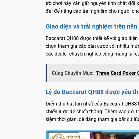
trò chơi này vẫn giữ nguyên tính chất đối
đại để nâng cao trải nghiệm cho người chơ
Giao diện và trải nghiệm trên nền
Baccarat QH88 được thiết kế với giao diện t
chọn tham gia các bàn cược với nhiều mức 
các dealer chuyên nghiệp cũng mang lại cả
Cùng Chuyên Mục:
Three Card Poker 
Lý do Baccarat QH88 được yêu th
Điểm thu hút lớn nhất của Baccarat QH88 là
chiến lược để chiến thắng. Thêm vào đó, th
kiệm thời gian, dễ dàng tham gia bất cứ lúc