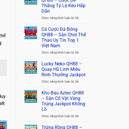
QH88 – Cược Dễ
n
QH88
Độ
Thắng Tỷ Lệ Kèo Hấp
–
Thắng
Dẫn
Cược
Lớn
Đỉnh
Mỗi
ở
Chức năng bình luận bị tắt
Cao
Ngày
Cá
Thắng
Cược
Cá Cược Đá Bóng
Lớn
Cầu
QH88 – Sân Chơi Thể
thể
Mỗi
Lông
Thao Uy Tín Top 1
g
Set
QH88
Việt Nam
–
Cược
ở
Chức năng bình luận bị tắt
Dễ
Cá
Thắng
Cược
Lucky Neko QH88 –
Tỷ
Đá
Quay Hũ Linh Miêu
Lệ
Bóng
Rinh Thưởng Jackpot
Kèo
QH88
Hấp
ở
Chức năng bình luận bị tắt
–
Dẫn
Lucky
Sân
Neko
Chơi
Kho Báu Aztec QH88
duy
QH88
Thể
– Săn Cổ Vật Vàng
–
Thao
iết
Trúng Jackpot Khổng
Quay
Uy
Lồ
Hũ
Tín
Linh
Top
ở
Chức năng bình luận bị tắt
Miêu
1
Kho
Rinh
Việt
Báu
Trứng Rồng QH88 –