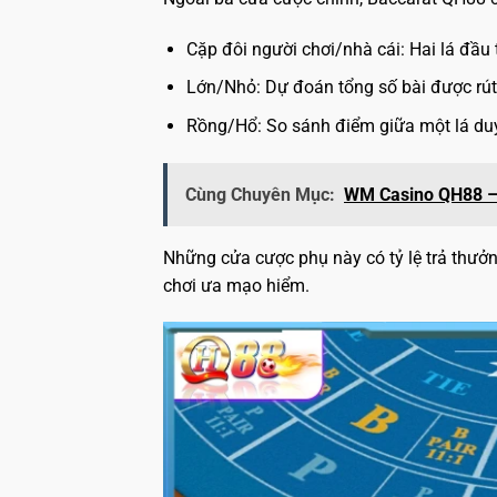
Cặp đôi người chơi/nhà cái: Hai lá đầu 
Lớn/Nhỏ: Dự đoán tổng số bài được rút
Rồng/Hổ: So sánh điểm giữa một lá duy
Cùng Chuyên Mục:
WM Casino QH88 – 
Những cửa cược phụ này có tỷ lệ trả thưởn
chơi ưa mạo hiểm.