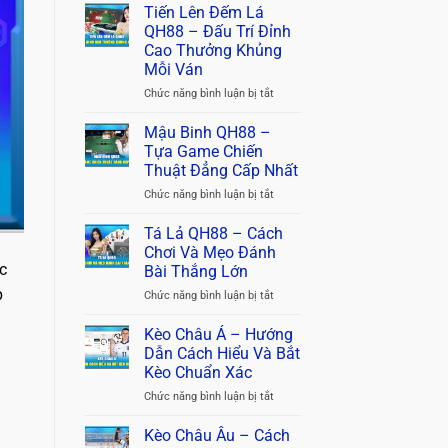
Tính
Lốc
Tiến Lên Đếm Lá
Cược
QH88
QH88 – Đấu Trí Đỉnh
Nhỏ
–
Cao Thưởng Khủng
Lời
Cược
Mỗi Ván
To
Nhỏ
Thắng
ở
Chức năng bình luận bị tắt
Lớn
Tiến
Trả
Lên
Mậu Binh QH88 –
Thưởng
Đếm
Tựa Game Chiến
Cực
Lá
Thuật Đẳng Cấp Nhất
Nhanh
QH88
ở
Chức năng bình luận bị tắt
–
Mậu
Đấu
Binh
Trí
Tá Lả QH88 – Cách
QH88
Đỉnh
Chơi Và Mẹo Đánh
–
Cao
c
Bài Thắng Lớn
Tựa
Thưởng
p
ở
Chức năng bình luận bị tắt
Game
Khủng
Tá
Chiến
Mỗi
Lả
Thuật
Ván
Kèo Châu Á – Hướng
QH88
Đẳng
Dẫn Cách Hiểu Và Bắt
–
Cấp
Kèo Chuẩn Xác
Cách
Nhất
ở
Chức năng bình luận bị tắt
Chơi
Kèo
Và
Châu
Mẹo
Kèo Châu Âu – Cách
Á
Đánh