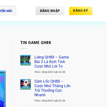
ĐĂNG KÝ
ĐĂNG NHẬP
YẾN MÃI
TIN GAME QH88
Liêng QH88 – Game
Bài 3 Lá Kịch Tính
Cược Nhỏ Lời To
ở
Chức năng bình luận bị tắt
Liêng
QH88
Sâm Lốc QH88 –
–
Cược Nhỏ Thắng Lớn
Game
Trả Thưởng Cực
Bài
Nhanh
3
Lá
ở
Chức năng bình luận bị tắt
Kịch
Sâm