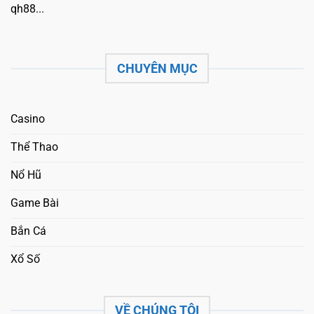
Số
qh88...
Chuẩn
Như
Cao
Thủ
CHUYÊN MỤC
Casino
Thể Thao
Nổ Hũ
Game Bài
Bắn Cá
Xổ Số
VỀ CHÚNG TÔI