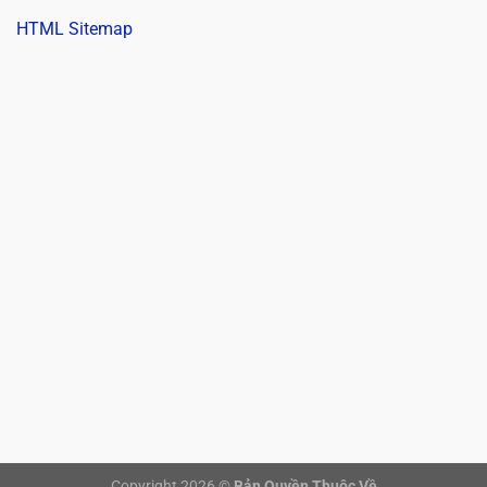
HTML Sitemap
Copyright 2026 ©
Bản Quyền Thuộc Về