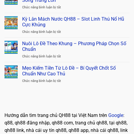
Sống Trúng Lớn
QH88
Nhận
ở
Chức năng bình luận bị tắt
–
Thưởng
Đại
Quay
Siêu
Dịch
Kỳ Lân Mách Nước QH88 – Slot Linh Thú Nổ Hũ
Hũ
To
Xác
Nhận
Cực Khủng
Sống
Lộc
ở
Chức năng bình luận bị tắt
QH88
Trúng
Kỳ
–
Thưởng
Lân
Nuôi Lô Đề Theo Khung – Phương Pháp Chọn Số
Quay
Khủng
Mách
Hũ
Chuẩn
Nước
Diệt
ở
Chức năng bình luận bị tắt
QH88
Xác
Nuôi
–
Sống
Lô
Mẹo Kiếm Tiền Từ Lô Đề – Bí Quyết Chốt Số
Slot
Trúng
Đề
Linh
Chuẩn Như Cao Thủ
Lớn
Theo
Thú
ở
Chức năng bình luận bị tắt
Khung
Nổ
Mẹo
–
Hũ
Kiếm
Phương
Cực
Tiền
Pháp
Khủng
Từ
Chọn
Lô
Số
Đề
Chuẩn
Hướng dẫn tìm trang chủ QH88 tại Việt Nam trên
Google
:
–
Bí
q88, qh88 đăng nhập, qh88 com, trang chủ qh88, tại qh88,
Quyết
qh88 link, nhà cái uy tín qh88, qh88 app, nhà cái qh88, link
Chốt