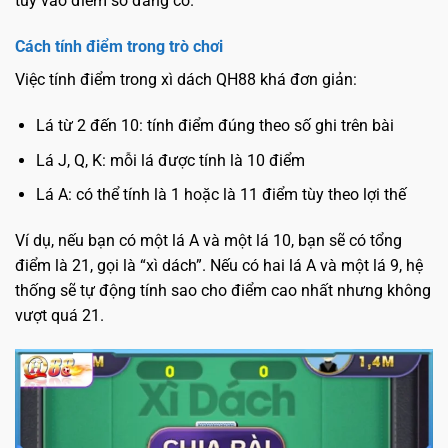
tùy vào điểm số đang có.
Cách tính điểm trong trò chơi
Việc tính điểm trong xì dách QH88 khá đơn giản:
Lá từ 2 đến 10: tính điểm đúng theo số ghi trên bài
Lá J, Q, K: mỗi lá được tính là 10 điểm
Lá A: có thể tính là 1 hoặc là 11 điểm tùy theo lợi thế
Ví dụ, nếu bạn có một lá A và một lá 10, bạn sẽ có tổng
điểm là 21, gọi là “xì dách”. Nếu có hai lá A và một lá 9, hệ
thống sẽ tự động tính sao cho điểm cao nhất nhưng không
vượt quá 21.