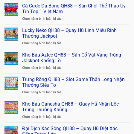
Thắng
Cược
Cá Cược Đá Bóng QH88 – Sân Chơi Thể Thao Uy
Đỉnh
Lớn
Cầu
Cao
Tín Top 1 Việt Nam
Mỗi
Lông
Thắng
Ngày
ở
Chức năng bình luận bị tắt
QH88
Lớn
Cá
–
Mỗi
Cược
Lucky Neko QH88 – Quay Hũ Linh Miêu Rinh
Cược
Set
Đá
Dễ
Thưởng Jackpot
Bóng
Thắng
ở
Chức năng bình luận bị tắt
QH88
Tỷ
Lucky
–
Lệ
Neko
Kho Báu Aztec QH88 – Săn Cổ Vật Vàng Trúng
Sân
Kèo
QH88
Chơi
Jackpot Khổng Lồ
Hấp
–
Thể
Dẫn
ở
Chức năng bình luận bị tắt
Quay
Thao
Kho
Hũ
Uy
Báu
Trứng Rồng QH88 – Slot Game Thần Long Nhận
Linh
Tín
Aztec
Miêu
Thưởng Siêu To
Top
QH88
Rinh
1
ở
Chức năng bình luận bị tắt
–
Thưởng
Việt
Trứng
Săn
Jackpot
Nam
Rồng
Kho Báu Ganesha QH88 – Quay Hũ Nhận Lộc
Cổ
QH88
Vật
Trúng Thưởng Khủng
–
Vàng
ở
Chức năng bình luận bị tắt
Slot
Trúng
Kho
Game
Jackpot
Báu
Đại Dịch Xác Sống QH88 – Quay Hũ Diệt Xác
Thần
Khổng
Ganesha
Long
Lồ