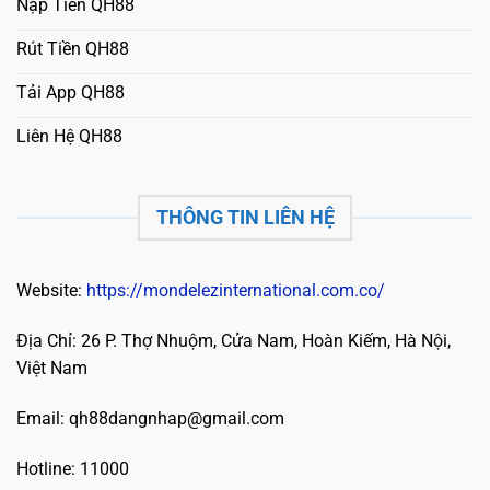
Nạp Tiền QH88
Rút Tiền QH88
Tải App QH88
Liên Hệ QH88
THÔNG TIN LIÊN HỆ
Website:
https://mondelezinternational.com.co/
Địa Chỉ: 26 P. Thợ Nhuộm, Cửa Nam, Hoàn Kiếm, Hà Nội,
Việt Nam
Email:
qh88dangnhap@gmail.com
Hotline: 11000