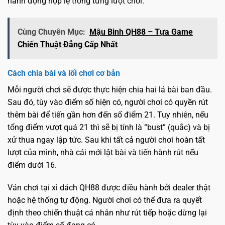
hành động hợp lệ trong từng lượt chơi.
Cùng Chuyên Mục:
Mậu Binh QH88 – Tựa Game
Chiến Thuật Đẳng Cấp Nhất
Cách chia bài và lối chơi cơ bản
Mỗi người chơi sẽ được thực hiện chia hai lá bài ban đầu.
Sau đó, tùy vào điểm số hiện có, người chơi có quyền rút
thêm bài để tiến gần hơn đến số điểm 21. Tuy nhiên, nếu
tổng điểm vượt quá 21 thì sẽ bị tính là “bust” (quắc) và bị
xử thua ngay lập tức. Sau khi tất cả người chơi hoàn tất
lượt của mình, nhà cái mới lật bài và tiến hành rút nếu
điểm dưới 16.
Ván chơi tại xì dách QH88 được điều hành bởi dealer thật
hoặc hệ thống tự động. Người chơi có thể đưa ra quyết
định theo chiến thuật cá nhân như rút tiếp hoặc dừng lại