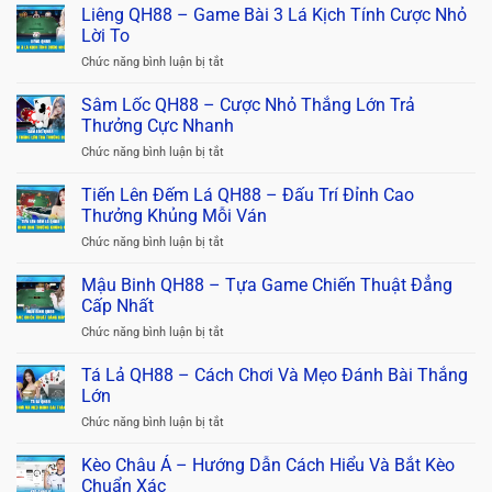
Liêng QH88 – Game Bài 3 Lá Kịch Tính Cược Nhỏ
Lời To
ở
Chức năng bình luận bị tắt
Liêng
QH88
Sâm Lốc QH88 – Cược Nhỏ Thắng Lớn Trả
–
Thưởng Cực Nhanh
Game
ở
Chức năng bình luận bị tắt
Bài
Sâm
3
Lốc
Tiến Lên Đếm Lá QH88 – Đấu Trí Đỉnh Cao
Lá
QH88
Kịch
Thưởng Khủng Mỗi Ván
–
Tính
ở
Chức năng bình luận bị tắt
Cược
Cược
Tiến
Nhỏ
Nhỏ
Lên
Mậu Binh QH88 – Tựa Game Chiến Thuật Đẳng
Thắng
Lời
Đếm
Lớn
Cấp Nhất
To
Lá
Trả
ở
Chức năng bình luận bị tắt
QH88
Thưởng
Mậu
–
Cực
Binh
Tá Lả QH88 – Cách Chơi Và Mẹo Đánh Bài Thắng
Đấu
Nhanh
QH88
Trí
Lớn
–
Đỉnh
ở
Chức năng bình luận bị tắt
Tựa
Cao
Tá
Game
Thưởng
Lả
Kèo Châu Á – Hướng Dẫn Cách Hiểu Và Bắt Kèo
Chiến
Khủng
QH88
Thuật
Chuẩn Xác
Mỗi