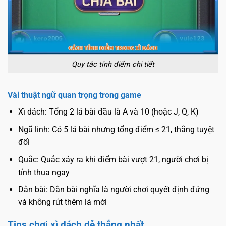
Quy tắc tính điểm chi tiết
Vài thuật ngữ quan trọng trong game
Xì dách: Tổng 2 lá bài đầu là A và 10 (hoặc J, Q, K)
Ngũ linh: Có 5 lá bài nhưng tổng điểm ≤ 21, thắng tuyệt
đối
Quắc: Quắc xảy ra khi điểm bài vượt 21, người chơi bị
tính thua ngay
Dằn bài: Dằn bài nghĩa là người chơi quyết định đứng
và không rút thêm lá mới
Tips chơi xì dách dễ thắng nhất