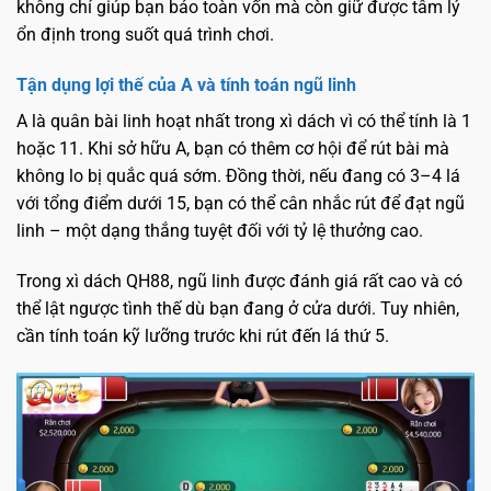
không chỉ giúp bạn bảo toàn vốn mà còn giữ được tâm lý
ổn định trong suốt quá trình chơi.
Tận dụng lợi thế của A và tính toán ngũ linh
A là quân bài linh hoạt nhất trong xì dách vì có thể tính là 1
hoặc 11. Khi sở hữu A, bạn có thêm cơ hội để rút bài mà
không lo bị quắc quá sớm. Đồng thời, nếu đang có 3–4 lá
với tổng điểm dưới 15, bạn có thể cân nhắc rút để đạt ngũ
linh – một dạng thắng tuyệt đối với tỷ lệ thưởng cao.
Trong xì dách QH88, ngũ linh được đánh giá rất cao và có
thể lật ngược tình thế dù bạn đang ở cửa dưới. Tuy nhiên,
cần tính toán kỹ lưỡng trước khi rút đến lá thứ 5.