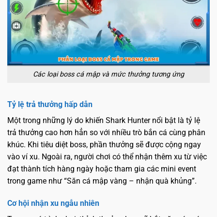
Các loại boss cá mập và mức thưởng tương ứng
Tỷ lệ trả thưởng hấp dẫn
Một trong những lý do khiến Shark Hunter nổi bật là tỷ lệ
trả thưởng cao hơn hẳn so với nhiều trò bắn cá cùng phân
khúc. Khi tiêu diệt boss, phần thưởng sẽ được cộng ngay
vào ví xu. Ngoài ra, người chơi có thể nhận thêm xu từ việc
đạt thành tích hàng ngày hoặc tham gia các mini event
trong game như “Săn cá mập vàng – nhận quà khủng”.
Cơ hội nhận xu ngẫu nhiên