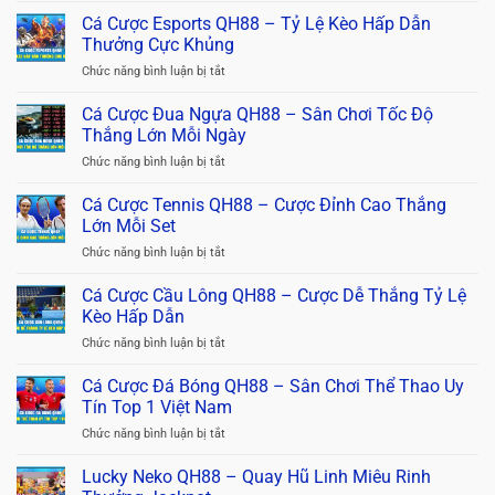
Dẫn
Thắng
Châu
Cá Cược Esports QH88 – Tỷ Lệ Kèo Hấp Dẫn
Cách
Lớn
Âu
Hiểu
Thưởng Cực Khủng
–
Và
ở
Chức năng bình luận bị tắt
Cách
Bắt
Cá
Đọc
Kèo
Cược
Cá Cược Đua Ngựa QH88 – Sân Chơi Tốc Độ
Và
Chuẩn
Esports
Mẹo
Thắng Lớn Mỗi Ngày
Xác
QH88
Đặt
ở
Chức năng bình luận bị tắt
–
Cược
Cá
Tỷ
Hiệu
Cược
Cá Cược Tennis QH88 – Cược Đỉnh Cao Thắng
Lệ
Quả
Đua
Kèo
Lớn Mỗi Set
Ngựa
Hấp
ở
Chức năng bình luận bị tắt
QH88
Dẫn
Cá
–
Thưởng
Cược
Cá Cược Cầu Lông QH88 – Cược Dễ Thắng Tỷ Lệ
Sân
Cực
Tennis
Chơi
Kèo Hấp Dẫn
Khủng
QH88
Tốc
ở
Chức năng bình luận bị tắt
–
Độ
Cá
Cược
Thắng
Cược
Cá Cược Đá Bóng QH88 – Sân Chơi Thể Thao Uy
Đỉnh
Lớn
Cầu
Cao
Tín Top 1 Việt Nam
Mỗi
Lông
Thắng
Ngày
ở
Chức năng bình luận bị tắt
QH88
Lớn
Cá
–
Mỗi
Cược
Lucky Neko QH88 – Quay Hũ Linh Miêu Rinh
Cược
Set
Đá
Dễ