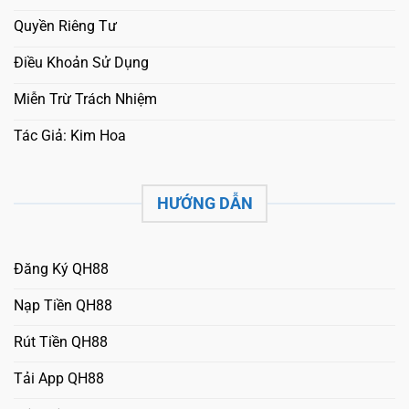
Quyền Riêng Tư
Điều Khoản Sử Dụng
Miễn Trừ Trách Nhiệm
Tác Giả: Kim Hoa
HƯỚNG DẪN
Đăng Ký QH88
Nạp Tiền QH88
Rút Tiền QH88
Tải App QH88