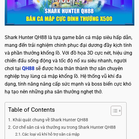
Shark Hunter QH88 là tựa game bắn cá mập siêu hấp dẫn,
mang đến trải nghiệm chinh phục đại dương đầy kịch tính
và phần thưởng khổng lồ. Với đồ họa 3D cực nét, hiệu ứng
chiến đấu sống động và tốc độ nổ xu siêu nhanh, người
chơi tại
QH88
sẽ được hóa thân thành thợ săn chuyên
nghiệp truy lùng cá mập khổng lồ. Hệ thống vũ khí đa
dạng, tính năng nâng cấp sức mạnh và boss biển cực khó
hạ tạo nên những pha săn thưởng nghẹt thở.
Table of Contents
Khái quát chung về Shark Hunter QH88
Cơ chế săn cá và thưởng xu trong Shark Hunter QH88
Các loại vũ khí hỗ trợ săn cá mập