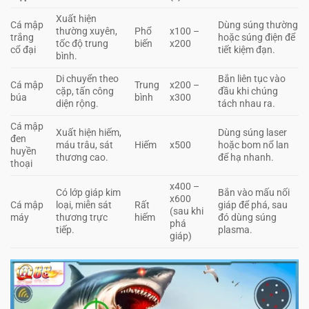
Xuất hiện
Cá mập
Dùng súng thường
thường xuyên,
Phổ
x100 –
trắng
hoặc súng điện để
tốc độ trung
biến
x200
cổ đại
tiết kiệm đạn.
bình.
Di chuyển theo
Bắn liên tục vào
Cá mập
Trung
x200 –
cặp, tấn công
đầu khi chúng
búa
bình
x300
diện rộng.
tách nhau ra.
Cá mập
Xuất hiện hiếm,
Dùng súng laser
đen
máu trâu, sát
Hiếm
x500
hoặc bom nổ lan
huyền
thương cao.
để hạ nhanh.
thoại
x400 –
Có lớp giáp kim
Bắn vào mấu nối
x600
Cá mập
loại, miễn sát
Rất
giáp để phá, sau
(sau khi
máy
thương trực
hiếm
đó dùng súng
phá
tiếp.
plasma.
giáp)