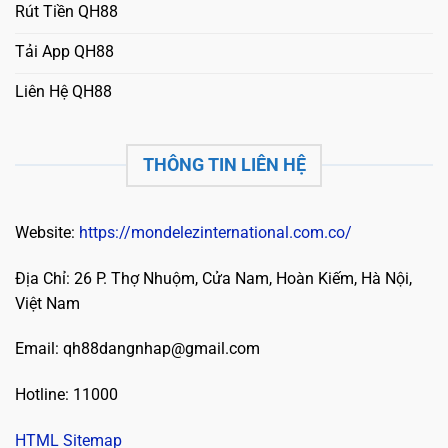
Rút Tiền QH88
Tải App QH88
Liên Hệ QH88
THÔNG TIN LIÊN HỆ
Website:
https://mondelezinternational.com.co/
Địa Chỉ: 26 P. Thợ Nhuộm, Cửa Nam, Hoàn Kiếm, Hà Nội,
Việt Nam
Email:
qh88dangnhap@gmail.com
Hotline: 11000
HTML Sitemap