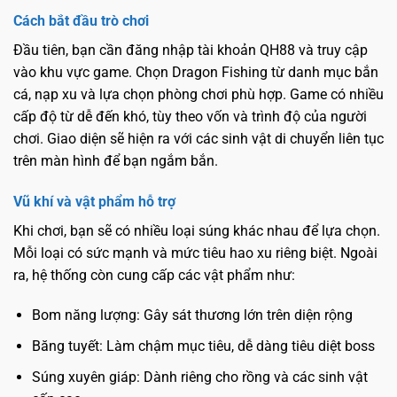
Cách bắt đầu trò chơi
Đầu tiên, bạn cần đăng nhập tài khoản QH88 và truy cập
vào khu vực game. Chọn Dragon Fishing từ danh mục bắn
cá, nạp xu và lựa chọn phòng chơi phù hợp. Game có nhiều
cấp độ từ dễ đến khó, tùy theo vốn và trình độ của người
chơi. Giao diện sẽ hiện ra với các sinh vật di chuyển liên tục
trên màn hình để bạn ngắm bắn.
Vũ khí và vật phẩm hỗ trợ
Khi chơi, bạn sẽ có nhiều loại súng khác nhau để lựa chọn.
Mỗi loại có sức mạnh và mức tiêu hao xu riêng biệt. Ngoài
ra, hệ thống còn cung cấp các vật phẩm như:
Bom năng lượng: Gây sát thương lớn trên diện rộng
Băng tuyết: Làm chậm mục tiêu, dễ dàng tiêu diệt boss
Súng xuyên giáp: Dành riêng cho rồng và các sinh vật