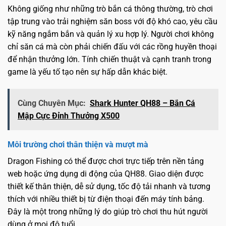
Không giống như những trò bắn cá thông thường, trò chơi
tập trung vào trải nghiệm săn boss với độ khó cao, yêu cầu
kỹ năng ngắm bắn và quản lý xu hợp lý. Người chơi không
chỉ săn cá mà còn phải chiến đấu với các rồng huyền thoại
để nhận thưởng lớn. Tính chiến thuật và cạnh tranh trong
game là yếu tố tạo nên sự hấp dẫn khác biệt.
Cùng Chuyên Mục:
Shark Hunter QH88 – Bắn Cá
Mập Cực Đỉnh Thưởng X500
Môi trường chơi thân thiện và mượt mà
Dragon Fishing có thể được chơi trực tiếp trên nền tảng
web hoặc ứng dụng di động của QH88. Giao diện được
thiết kế thân thiện, dễ sử dụng, tốc độ tải nhanh và tương
thích với nhiều thiết bị từ điện thoại đến máy tính bảng.
Đây là một trong những lý do giúp trò chơi thu hút người
dùng ở mọi độ tuổi.