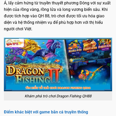
Á, lấy cảm hứng từ truyền thuyết phương Đông với sự xuất
hiện của rồng vàng, rồng lửa và long vương biển sâu. Khi
được tích hợp vào QH 88, trò chơi được tối ưu hóa giao
diện và hệ thống nhiệm vụ để phù hợp hơn với thị hiếu
người chơi Việt.
Khám phá trò chơi Dragon Fishing QH88
Điểm khác biệt với game bắn cá truyền thống